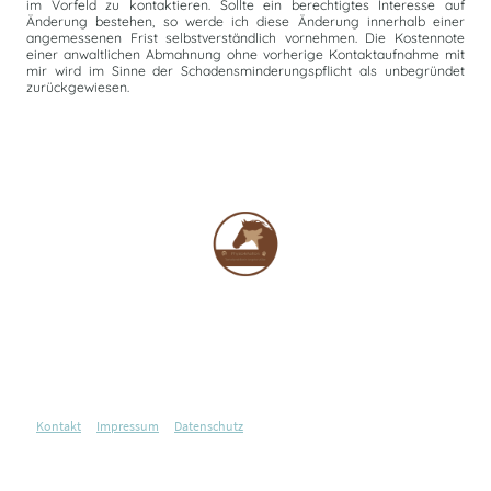
im Vorfeld zu kontaktieren. Sollte ein berechtigtes Interesse auf
Änderung bestehen, so werde ich diese Änderung innerhalb einer
angemessenen Frist selbstverständlich vornehmen. Die Kostennote
einer anwaltlichen Abmahnung ohne vorherige Kontaktaufnahme mit
mir wird im Sinne der Schadensminderungspflicht als unbegründet
zurückgewiesen.
Physio4Motion
Tierheilpraktikerin Angela Müller ♦ Ristedter Hauptstraße 44 ♦ 28857 Syke
04242 / 57 48 097 ♦ 0174 / 46 50 184 ♦ info@physio4motion.de
Kontakt
♦
Impressum
♦
Datenschutz
♦ ©Copyright 2010 - 2026. Alle Rechte
vorbehalten.