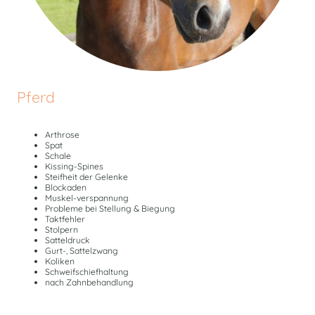
Pferd
Arthrose
Spat
Schale
Kissing-Spines
Steifheit der Gelenke
Blockaden
Muskel-verspannung
Probleme bei Stellung & Biegung
Taktfehler
Stolpern
Satteldruck
Gurt-, Sattelzwang
Koliken
Schweifschiefhaltung
nach Zahnbehandlung